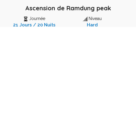
Ascension de Ramdung peak
Journée
Niveau
21 Jours / 20 Nuits
Hard
Après 5 heures de route de Katmandou jusqu' au Bazar
de Barabise sur la route du Tibet, v...
VIEW DETAILS
Randonneurs
et
voyageurs
heureux