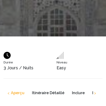
Durée
Niveau
3 Jours / Nuits
Easy
‹
›
Aperçu
Itinéraire Détaillé
Inclure
Exclure