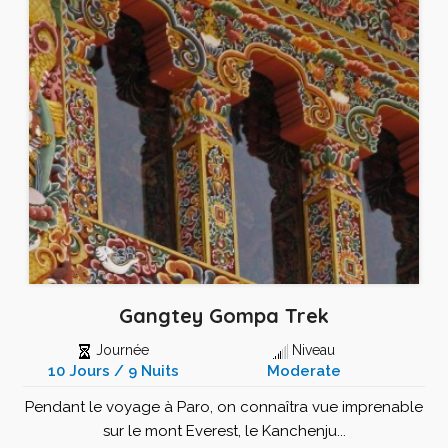
Gangtey Gompa Trek
Journée
Niveau
10 Jours / 9 Nuits
Moderate
Pendant le voyage à Paro, on connaîtra vue imprenable
sur le mont Everest, le Kanchenju...