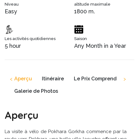
Niveau
altitude maximale
Easy
1800 m.
Les activités quotidiennes
Saison
5 hour
Any Month in a Year
‹
›
Aperçu
Itinéraire
Le Prix Comprend
Le P
Galerie de Photos
Aperçu
La visite à vélo de Pokhara Gorkha commence par la
route vers Pokhara, une belle ville lacustre offrant une