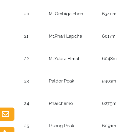
20
Mt.Ombigaichen
6340m
21
Mt.Phari Lapcha
6017m
22
Mt.Yubra Himal
6048m
23
Paldor Peak
5903m
24
Pharchamo
6279m
25
Pisang Peak
6091m