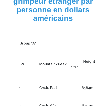
grimpeur étranger par
personne en dollars
américains
Group "A"
Height
SN
Mountain/Peak
(m.)
1
Chulu East
6584m
2
Chulu West
6419m