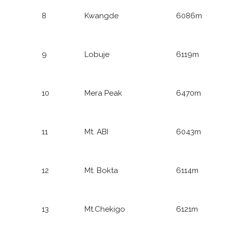
8
Kwangde
6086m
9
Lobuje
6119m
10
Mera Peak
6470m
11
Mt. ABI
6043m
12
Mt. Bokta
6114m
13
Mt.Chekigo
6121m