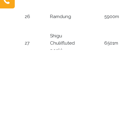
26
Ramdung
5900m
Shigu
27
Chuli(fluted
6501m
peak)
Dépôt d'ordures pour les
27 pics NMA :
Pour obtenir les permis vers les 27 pics, une caution de
500 US $ correspondant à des frais de dépôt
d'ordures de 500 $ US doit aujourd'hui être payée à la
NMA . Les remboursements de cette caution doivent