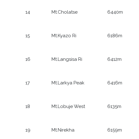
14
Mt.Cholatse
6440m
15
Mt.Kyazo Ri
6186m
16
Mt.Langsisa Ri
6412m
17
Mt.Larkya Peak
6416m
18
Mt.Lobuje West
6135m
19
Mt.Nirekha
6159m