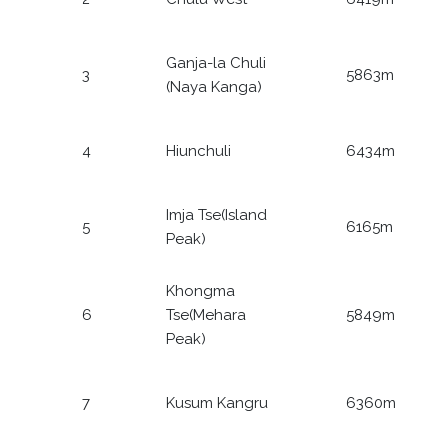
Ganja-la Chuli
3
5863m
(Naya Kanga)
4
Hiunchuli
6434m
Imja Tse(Island
5
6165m
Peak)
Khongma
6
Tse(Mehara
5849m
Peak)
7
Kusum Kangru
6360m