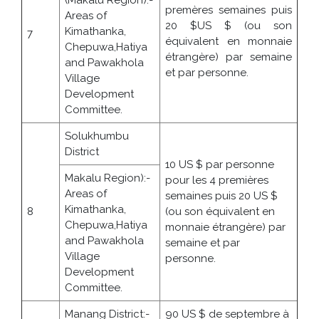
premères semaines puis
Areas of
20 $US $ (ou son
Kimathanka,
7
équivalent en monnaie
Chepuwa,Hatiya
étrangère) par semaine
and Pawakhola
et par personne.
Village
Development
Committee.
Solukhumbu
District
10 US $ par personne
Makalu Region):-
pour les 4 premières
Areas of
semaines puis 20 US $
Kimathanka,
8
(ou son équivalent en
Chepuwa,Hatiya
monnaie étrangère) par
and Pawakhola
semaine et par
Village
personne.
Development
Committee.
Manang District:-
90 US $ de septembre à