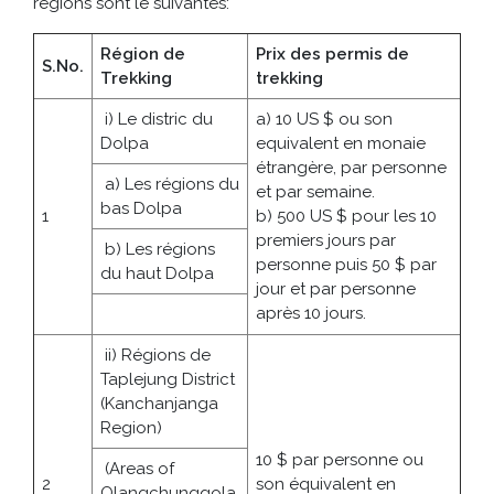
régions sont le suivantes:
Région de
Prix des permis de
S.No.
Trekking
trekking
i) Le distric du
a) 10 US $ ou son
Dolpa
equivalent en monaie
étrangère, par personne
a) Les régions du
et par semaine.
bas Dolpa
1
b) 500 US $ pour les 10
premiers jours par
b) Les régions
personne puis 50 $ par
du haut Dolpa
jour et par personne
après 10 jours.
ii) Régions de
Taplejung District
(Kanchanjanga
Region)
10 $ par personne ou
(Areas of
2
son équivalent en
Olangchunggola,