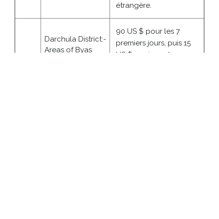
étrangère.
90 US $ pour les 7
Darchula District:-
premiers jours, puis 15
Areas of Byas
US $ par jour et par
12
Village
personne, ou son
Development
équivalent en monnaie
Committee.
étrangère.
Nos Autres
Informations