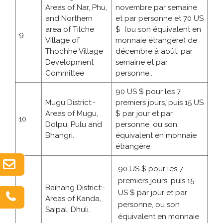
Areas of Nar, Phu,
novembre par semaine
and Northern
et par personne et 70 US
area of Tilche
$ (ou son équivalent en
9
Village of
monnaie étrangère) de
Thochhe Village
décembre à août, par
Development
semaine et par
Committee
personne..
90 US $ pour les 7
Mugu District:-
premiers jours, puis 15 US
Areas of Mugu,
$ par jour et par
10
Dolpu, Pulu and
personne, ou son
Bhangri.
équivalent en monnaie
étrangère.
90 US $ pour les 7
premiers jours, puis 15
Baihang District:-
US $ par jour et par
11
Areas of Kanda,
personne, ou son
Saipal, Dhuli.
équivalent en monnaie