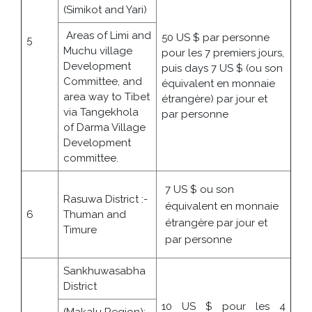
(Simikot and Yari)
Areas of Limi and
50 US $ par personne
5
Muchu village
pour les 7 premiers jours,
Development
puis days 7 US $ (ou son
Committee, and
équivalent en monnaie
area way to Tibet
étrangère) par jour et
via Tangekhola
par personne
of Darma Village
Development
committee.
7 US $ ou son
Rasuwa District :-
équivalent en monnaie
6
Thuman and
étrangère par jour et
Timure
par personne
Sankhuwasabha
District
10 US $ pour les 4
(Makalu Region):-