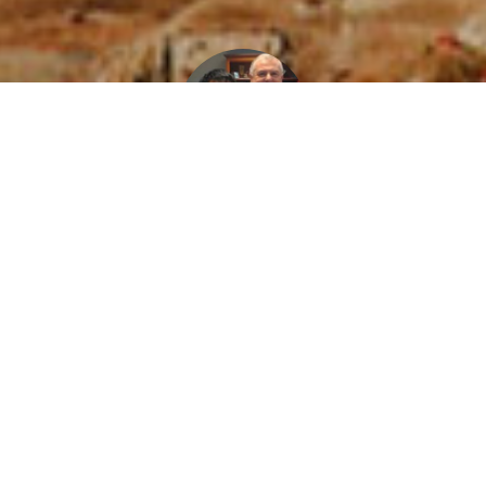
François Calvet
France, Metropolitan
"LE SOLER : un guide de haute montagne
népalais rencontre les élèves du groupe
scolaire François Arago Lundi 12 octobre 2015,
les élèves du groupe scolaire François Arago
ont eu le plaisir de rencontr...
Read More