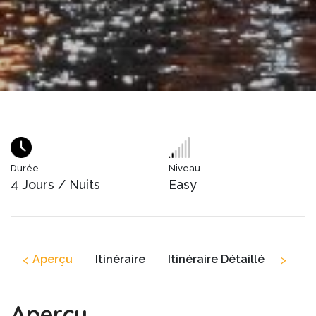
Durée
Niveau
4 Jours / Nuits
Easy
‹
›
Aperçu
Itinéraire
Itinéraire Détaillé
Inclu
Aperçu